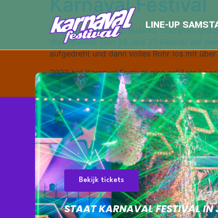
Karnaval Festival
LINE-UP SAMST
Es geht wieder rund:
Hakken
, Stampfen und S
Wochenende vom 26. und 27. Februar auf dem
aufgedreht und dann volles Rohr los mit über 
2022 hat Karnaval Festival eine größere Locat
Hardstyle-Karnevalsfest am 26. Oktober um 20:
Bekijk tickets
STAAT KARNAVAL FESTIVAL I