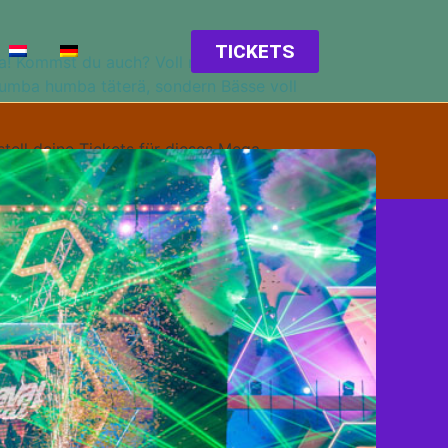
TICKETS
a! Kommst du auch? Voll närrisch am
umba humba täterä, sondern Bässe voll
stell deine Tickets für dieses Mega-
ausverkauft. Alaaf und helau!!!