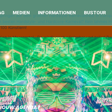
AG
MEDIEN
INFORMATIONEN
BUSTOUR
pringen auf dem größten Hardstyle-Karnevalsfest in Europ
 besten Hardstyle- und Hardcore-Karneval? Kein lahmes H
100 Künstlern!
ion in Moergestel . Da wird’s noch närrischer und toller! Be
00 Uhr. Achtung! Karnaval Festival ist immer superschnell 
N JOUW AGENDA?