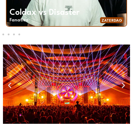
Coldax vs Disaster
Fanaticz
ZATERDAG