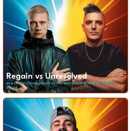
Regain vs Unresolved
presents: Onopgelost vs Herwin: Jouw Bloed vs Slecht
Bloed