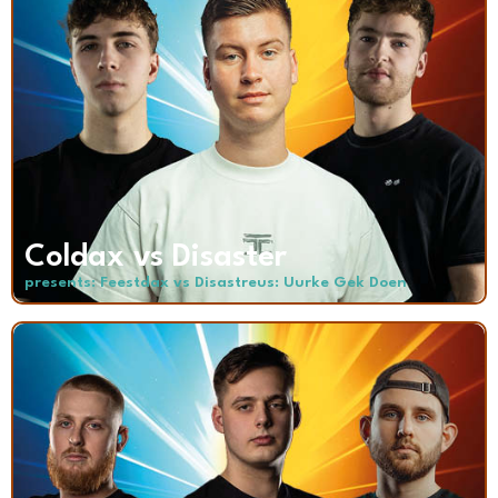
Coldax vs Disaster
presents: Feestdax vs Disastreus: Uurke Gek Doen