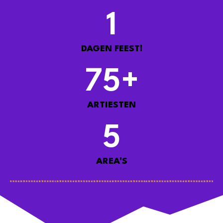
1
DAGEN FEEST!
75
+
ARTIESTEN
5
AREA'S