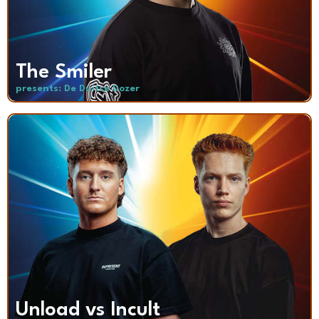
The Smiler
presents: De Duitse Dozer
Unload vs Incult