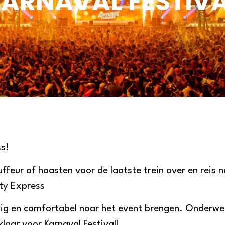
ARNAVAL FESTIV
ss!
feur of haasten voor de laatste trein over en reis na
rty Express
eilig en comfortabel naar het event brengen. Onderw
laar voor Karnaval Festival!