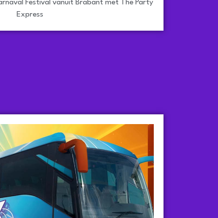
arnaval Festival vanuit Brabant met The Party
Express