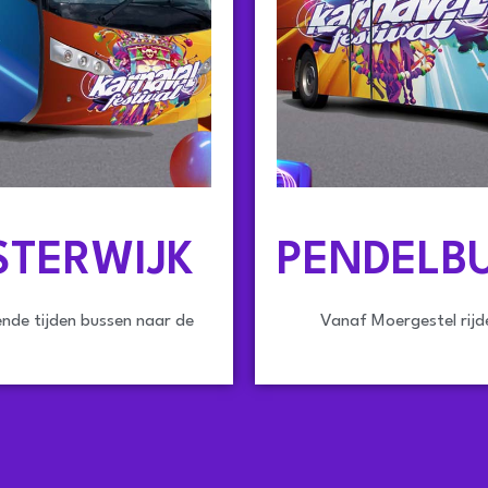
STERWIJK
PENDELB
lende tijden bussen naar de
Vanaf Moergestel rijde