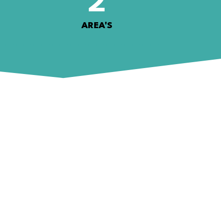
2
AREA'S