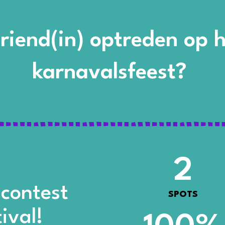
riend(in) optreden op
karnavalsfeest? ​
2
 contest
SPOTS
ival!