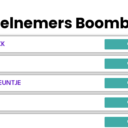
elnemers Boom
CK
EUNTJE