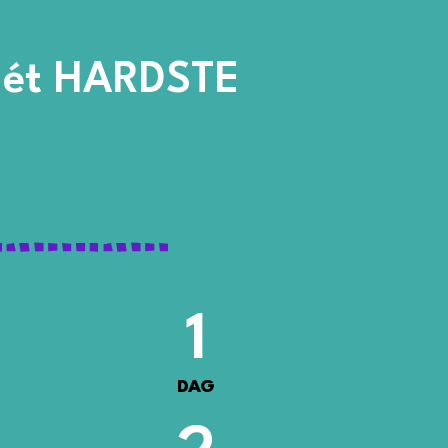
hét HARDSTE
1
DAG