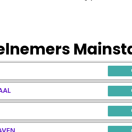
elnemers Mainst
AAL
AVEN