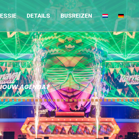
naticz
ESSIE
DETAILS
BUSREIZEN
N JOUW AGENDA?