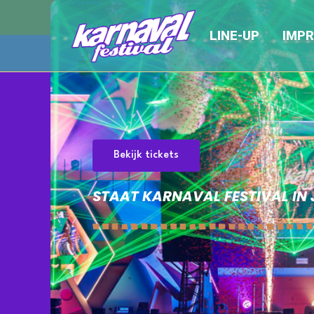
djcontest_area:
Fa
LINE-UP
IMPR
Bekijk tickets
STAAT KARNAVAL FESTIVAL I